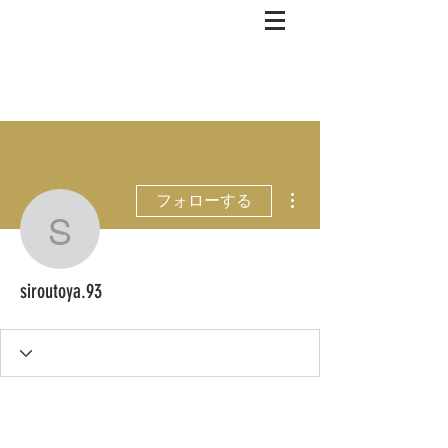
その他
フォローする
siroutoya.93
siroutoya.93