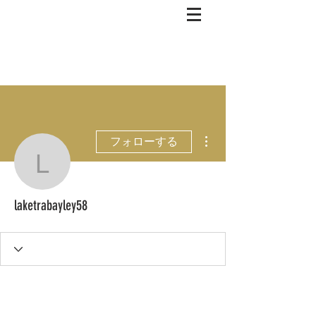
その他
フォローする
laketrabayley58
laketrabayley58