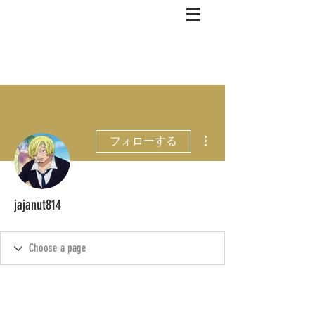
その他
フォローする
jajanut814