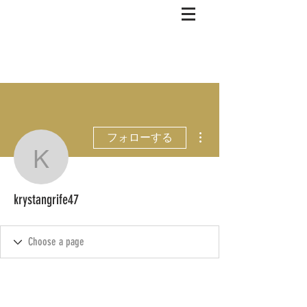
その他
フォローする
krystangrife47
krystangrife47