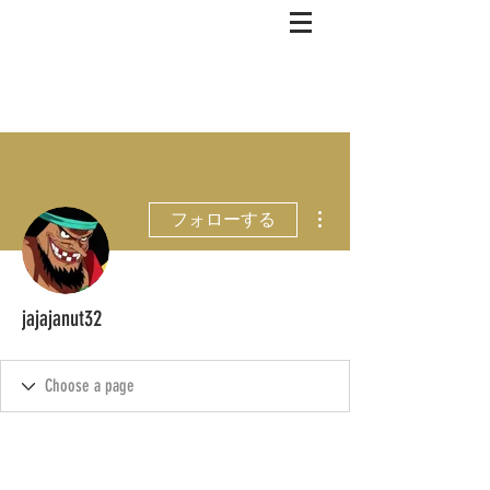
その他
フォローする
jajajanut32