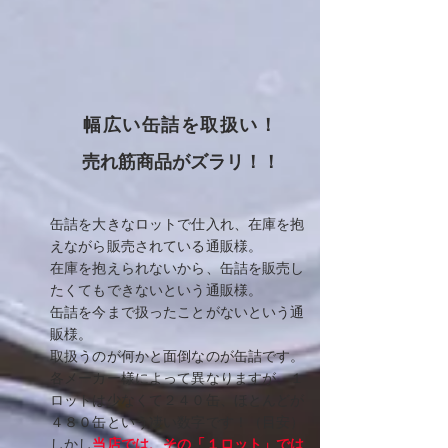
幅広い缶詰を取扱い！
​売れ筋商品がズラリ！！
缶詰を大きなロットで仕入れ、在庫を抱
えながら販売されている通販様。
在庫を抱えられないから、缶詰を販売し
たくてもできないという通販様。
缶詰を今まで扱ったことがないという通
販様。
取扱うのが何かと面倒なのが缶詰です。
各メーカー様によって異なりますが、１
ロットは少なくて２４０缶、ほとんどが
４８０缶
という凄い数字です！
（目安）
しかし
当店では、その「１ロット」では