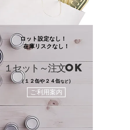
ロット設定なし！
在庫リスクなし！
​１セット～注文OK
（１２缶や２４缶
）
など
ご利用案内