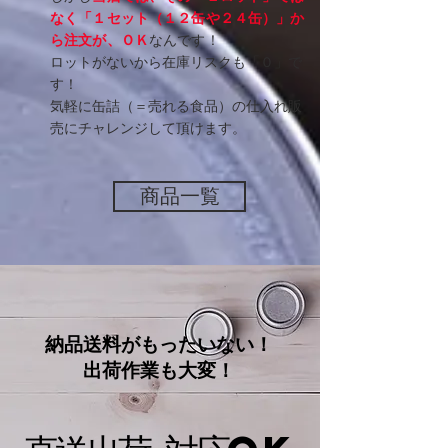
なく「１セット（１２缶や２４缶）」か
ら注文が、ＯＫ
なんです！
​ロットがないから在庫リスクも「０」で
す！
気軽に缶詰（＝売れる食品）の仕入れ販
売にチャレンジして頂けます。
商品一覧
​納品送料がもったいない！
出荷作業も大変！