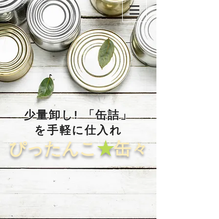
​少量卸し! 「缶詰」
を手軽に仕入れ
​ぴったんこ
★
缶々